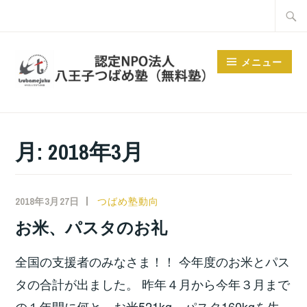
コ
検
ン
索:
テ
メニュー
ン
ツ
へ
ス
月:
2018年3月
キ
ッ
プ
2018年3月27日
小
つばめ塾動向
宮
お米、パスタのお礼
位
之
全国の支援者のみなさま！！ 今年度のお米とパス
タの合計が出ました。 昨年４月から今年３月まで
の１年間に何と、お米521kg、パスタ160kgを生