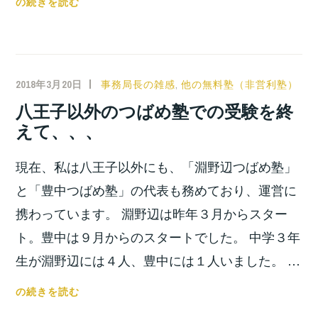
ご
の続きを読む
招
待
で、
デ
2018年3月20日
小
事務局長の雑感
,
他の無料塾（非営利塾）
ィ
宮
八王子以外のつばめ塾での受験を終
ズ
位
えて、、、
ニ
之
ー
現在、私は八王子以外にも、「淵野辺つばめ塾」
シ
ー
と「豊中つばめ塾」の代表も務めており、運営に
に
携わっています。 淵野辺は昨年３月からスター
卒
ト。豊中は９月からのスタートでした。 中学３年
業
生が淵野辺には４人、豊中には１人いました。 …
遠
足
八
の続きを読む
に
王
行