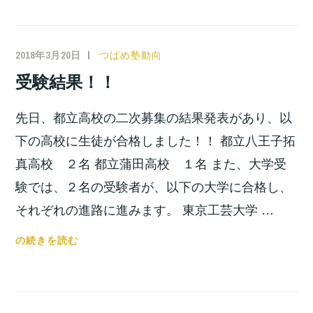
子
っ
以
て
外
来
2018年3月20日
小
つばめ塾動向
の
ま
宮
受験結果！！
つ
し
位
ば
た！！
之
先日、都立高校の二次募集の結果発表があり、以
め
塾
下の高校に生徒が合格しました！！ 都立八王子拓
で
真高校 ２名 都立蒲田高校 １名 また、大学受
の
験では、２名の受験者が、以下の大学に合格し、
受
それぞれの進路に進みます。 東京工芸大学 …
験
を
受
の続きを読む
終
験
え
結
て、、、
果！！