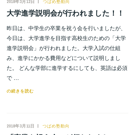
2018年3月12日
小
つばめ塾動向
ビ
宮
大学進学説明会が行われました！！
で
位
紹
之
昨日は、中学生の卒業を祝う会を行いましたが、
介
さ
今日は、大学進学を目指す高校生のための「大学
れ
進学説明会」が行われました。大学入試の仕組
ま
み、進学にかかる費用などについて説明しまし
し
た。 どんな学部に進学するにしても、英語は必須
た！！
で …
大
の続きを読む
学
進
学
説
2018年3月11日
小
つばめ塾動向
明
宮