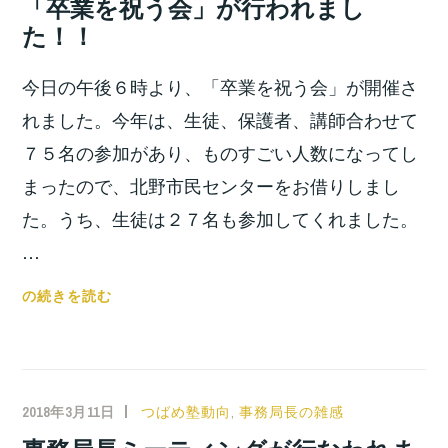
「卒業を祝う会」が行われまし
会
位
た！！
が
之
行
今日の午後６時より、「卒業を祝う会」が開催さ
わ
れ
れました。今年は、生徒、保護者、講師合わせて
ま
７５名の参加があり、ものすごい人数になってし
し
まったので、北野市民センターをお借りしまし
た！！
た。うち、生徒は２７名も参加してくれました。
…
「卒
の続きを読む
業
を
祝
う
2018年3月11日
小
つばめ塾動向
,
事務局長の雑感
会」
宮