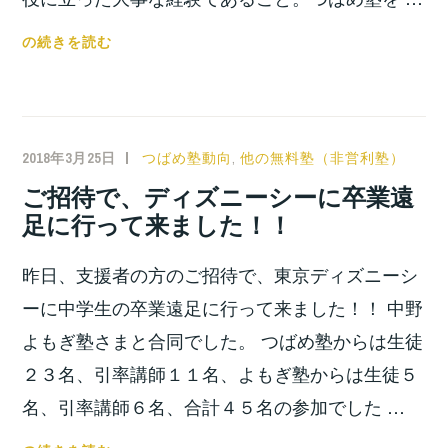
事
の続きを読む
務
局
機
能
2018年3月25日
小
つばめ塾動向
,
他の無料塾（非営利塾）
低
宮
ご招待で、ディズニーシーに卒業遠
下
位
足に行って来ました！！
の
之
お
昨日、支援者の方のご招待で、東京ディズニーシ
知
ら
ーに中学生の卒業遠足に行って来ました！！ 中野
せ
よもぎ塾さまと合同でした。 つばめ塾からは生徒
２３名、引率講師１１名、よもぎ塾からは生徒５
名、引率講師６名、合計４５名の参加でした …