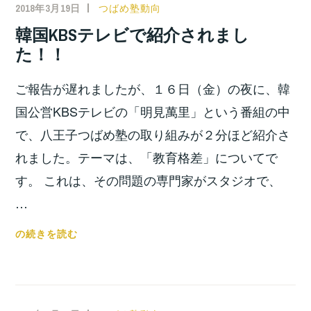
2018年3月19日
小
つばめ塾動向
宮
韓国KBSテレビで紹介されまし
位
た！！
之
ご報告が遅れましたが、１６日（金）の夜に、韓
国公営KBSテレビの「明見萬里」という番組の中
で、八王子つばめ塾の取り組みが２分ほど紹介さ
れました。テーマは、「教育格差」についてで
す。 これは、その問題の専門家がスタジオで、
…
韓
の続きを読む
国
KBS
テ
レ