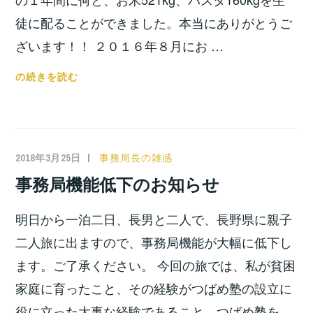
徒に配ることができました。本当にありがとうご
ざいます！！ ２０１６年８月にお …
お
の続きを読む
米、
パ
ス
タ
2018年3月25日
小
事務局長の雑感
の
宮
事務局機能低下のお知らせ
お
位
礼
之
明日から一泊二日、長男と二人で、長野県に親子
二人旅に出ますので、事務局機能が大幅に低下し
ます。ご了承ください。 今回の旅では、私が貧困
家庭に育ったこと、その経験がつばめ塾の設立に
役に立った大事な経験であること。つばめ塾を …