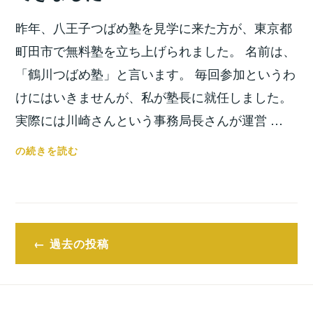
之
ン
昨年、八王子つばめ塾を見学に来た方が、東京都
グ
が
町田市で無料塾を立ち上げられました。 名前は、
行
「鶴川つばめ塾」と言います。 毎回参加というわ
な
けにはいきませんが、私が塾長に就任しました。
わ
実際には川崎さんという事務局長さんが運営 …
れ
ま
東
の続きを読む
し
京
た！！
都
町
田
投
市
過去の投稿
稿
に
つ
ナ
ば