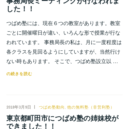
事務局長ミーティングが行なわれま
が
位
した！！
行
之
わ
つばめ塾には、現在６つの教室があります。教室
れ
ま
ごとに開催曜日が違い、いろんな形で授業が行な
し
われています。 事務局長の私は、月に一度程度は
た！！
各クラスを見回るようにしていますが、当然行け
ない時もあります。 そこで、つばめ塾設立以 …
事
の続きを読む
務
局
長
ミ
2018年3月9日
小
つばめ塾動向
,
他の無料塾（非営利塾）
ー
宮
東京都町田市につばめ塾の姉妹校が
テ
位
できました！！
ィ