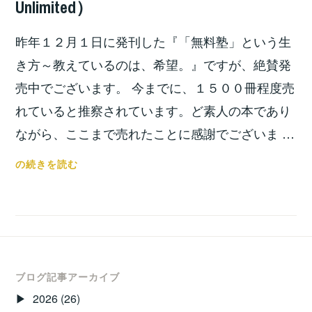
Unlimited）
１
之
０
昨年１２月１日に発刊した『「無料塾」という生
年
史」
き方～教えているのは、希望。』ですが、絶賛発
が
売中でございます。 今までに、１５００冊程度売
完
れていると推察されています。ど素人の本であり
成
ながら、ここまで売れたことに感謝でございま …
し
ま
電
の続きを読む
し
子
た！！
書
籍
で
読
め
ブログ記事アーカイブ
ま
2026
(26)
す