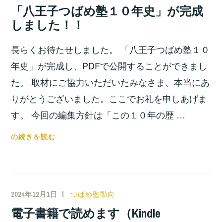
宮
「八王子つばめ塾１０年史」が完成
き
位
しました！！
ま
之
し
長らくお待たせしました。 「八王子つばめ塾１０
た！！
年史」が完成し、PDFで公開することができまし
た。 取材にご協力いただいたみなさま、本当にあ
りがとうございました。ここでお礼を申しあげま
す。 今回の編集方針は「この１０年の歴 …
「八
の続きを読む
王
子
つ
ば
2024年12月1日
小
つばめ塾動向
め
宮
電子書籍で読めます（Kindle
塾
位