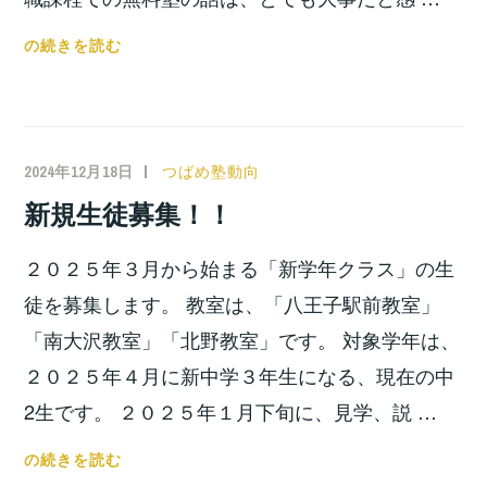
法
の続きを読む
政
大
学
で
2024年12月18日
小
つばめ塾動向
講
宮
新規生徒募集！！
演
位
し
之
２０２５年３月から始まる「新学年クラス」の生
て
き
徒を募集します。 教室は、「八王子駅前教室」
ま
「南大沢教室」「北野教室」です。 対象学年は、
し
２０２５年４月に新中学３年生になる、現在の中
た！！
2生です。 ２０２５年１月下旬に、見学、説 …
新
の続きを読む
規