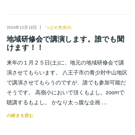
生
徒
募
2024年12月18日
小
つばめ塾動向
集！！
宮
地域研修会で講演します。誰でも聞
位
けます！！
之
来年の１月２５日(土)に、地元の地域研修会で講
演させてもらいます。 八王子市の青少対中山地区
で講演させてもらうのですが、誰でも参加可能だ
そうです。 高嶺小においで頂くもよし。zoomで
聴講するもよし。 かなり太っ腹な企画 …
地
の続きを読む
域
研