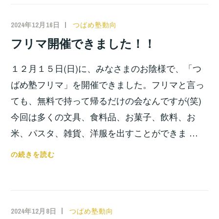
修
会
2024年12月16日
小
つばめ塾動向
で
宮
フリマ開催できました！！
講
位
演
之
１２月１５日(日)に、みなさまのお陰様で、「つ
し
ま
ばめ塾フリマ」を開催できました。フリマと言っ
す。
ても、無料で持って帰るだけの会なんですが(笑)
誰
今回は多くの文具、食料品、お菓子、飲料、お
で
米、パスタ、雑貨、洋服を出すことができま …
も
聞
フ
の続きを読む
け
リ
ま
マ
す！！
開
催
2024年12月8日
小
つばめ塾動向
で