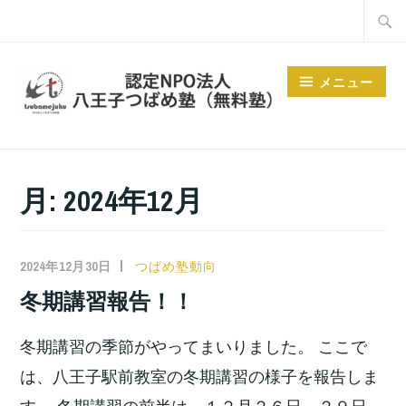
コ
検
ン
索:
テ
メニュー
ン
ツ
へ
ス
月:
2024年12月
キ
ッ
プ
2024年12月30日
小
つばめ塾動向
宮
冬期講習報告！！
位
之
冬期講習の季節がやってまいりました。 ここで
は、八王子駅前教室の冬期講習の様子を報告しま
す。 冬期講習の前半は、１２月２６日～２９日