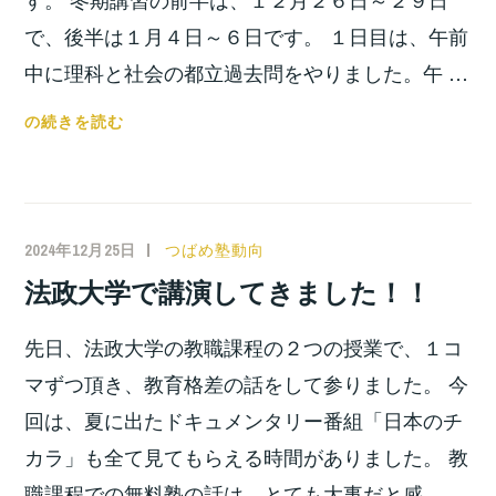
で、後半は１月４日～６日です。 １日目は、午前
中に理科と社会の都立過去問をやりました。午 …
冬
の続きを読む
期
講
習
報
2024年12月25日
小
つばめ塾動向
告！！
宮
法政大学で講演してきました！！
位
之
先日、法政大学の教職課程の２つの授業で、１コ
マずつ頂き、教育格差の話をして参りました。 今
回は、夏に出たドキュメンタリー番組「日本のチ
カラ」も全て見てもらえる時間がありました。 教
職課程での無料塾の話は、とても大事だと感 …