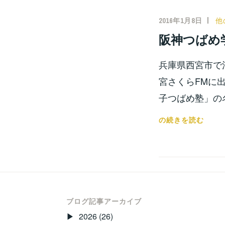
し
て
2016年1月8日
小
他
お
宮
阪神つばめ
め
位
で
之
兵庫県西宮市で
と
う
宮さくらFMに
ご
子つばめ塾」の
ざ
い
阪
の続きを読む
ま
神
す！！
つ
ば
め
学
習
ブログ記事アーカイブ
会
2026
(26)
さ