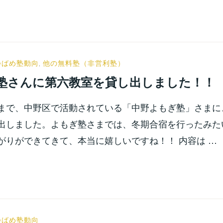
小
つばめ塾動向
,
他の無料塾（非営利塾）
宮
塾さんに第六教室を貸し出しました！！
位
之
まで、中野区で活動されている「中野よもぎ塾」さまに
出しました。よもぎ塾さまでは、冬期合宿を行ったみた
がりができてきて、本当に嬉しいですね！！ 内容は …
小
つばめ塾動向