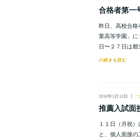
開！！
塾
合格者第一
さ
ん
昨日、高校合格
に
第
業高等学園」に
六
日〜２７日は都
教
室
合
の続きを読む
を
格
貸
者
し
第
出
一
2016年1月13日
し
号！！！
推薦入試面
ま
し
１１日（月祝）
た！！
と、個人面接の