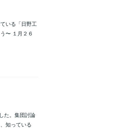
れている「日野工
う〜 １月２６
した。集団討論
と、知っている