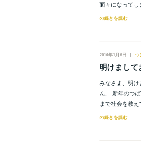
面々になってし
推
の続きを読む
薦
入
試
面
2016年1月9日
小
つ
接
宮
明けまして
練
位
習
之
みなさま、明け
会
開
ん。 新年のつ
催！！
まで社会を教え
明
の続きを読む
け
ま