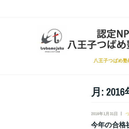
コ
ン
テ
ン
ツ
へ
ス
八王子つばめ塾
キ
ッ
プ
月:
201
2016年1月31日
今年の合格