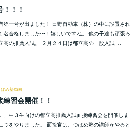
宮
号！！！
位
之
者第一号が出ました！ 日野自動車（株）の中に設置さ
１名合格しました〜！嬉しいですね。 他の子達も頑張ろ
立高の推薦入試。 ２月２４日は都立高の一般入試 …
小
つばめ塾動向
宮
接練習会開催！！
位
之
に、中３生向けの都立高推薦入試面接練習会を開催しま
二つをやりました。 面接官は、つばめ塾の講師がやる