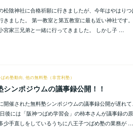
之
の松陰神社に合格祈願に行きましたが、今年はやはりつ
行きました。 第一教室と第五教室に最も近い神社です。
小宮家三兄弟と一緒に行ってきました。 しかし子 …
小
つばめ塾動向
,
他の無料塾（非営利塾）
宮
塾シンポジウムの議事録公開！！
位
之
に開催された無料塾シンポジウムの議事録公開が遅れて
数日後には「阪神つばめ学習会」の柿本さんが議事録の
多少手直しをしているうちに八王子つばめ塾の業務が 