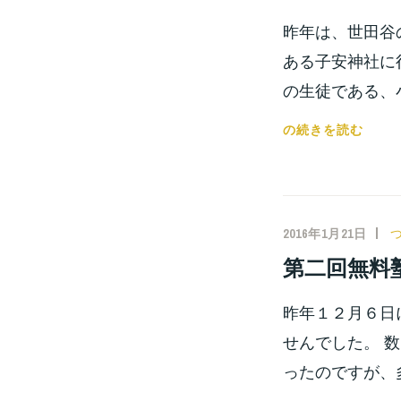
昨年は、世田谷
ある子安神社に
の生徒である、
今
の続きを読む
年
の
合
格
2016年1月21日
祈
第二回無料
願！！
昨年１２月６日
せんでした。 
ったのですが、