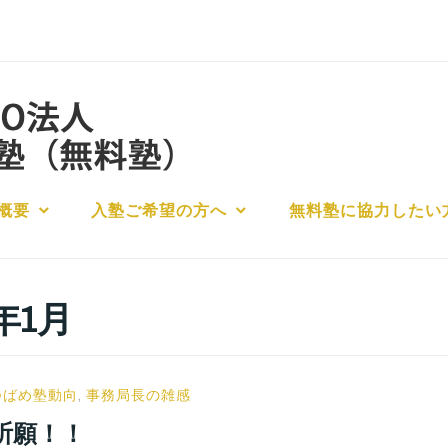
概要
入塾ご希望の方へ
無料塾に協力したい
6年1月
小
つばめ塾動向
,
事務局長の雑感
宮
祈願！！
位