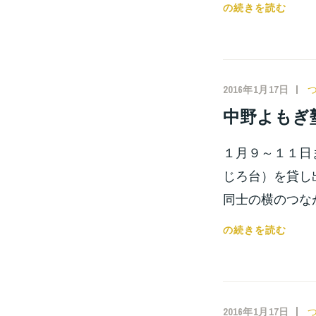
第
の続きを読む
二
回
無
料
2016年1月17日
塾
中野よもぎ
シ
ン
１月９～１１日
ポ
ジ
じろ台）を貸し
ウ
同士の横のつな
ム
の
中
の続きを読む
議
野
事
よ
録
も
公
ぎ
2016年1月17日