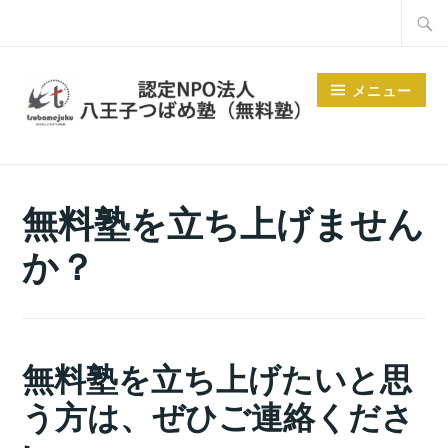
コ
検
ン
索:
テ
メニュー
ン
ツ
へ
ス
無料塾を立ち上げません
キ
ッ
か？
プ
無料塾を立ち上げたいと思
う方は、ぜひご連絡くださ