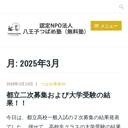
コ
検
ン
索:
テ
メニュー
ン
ツ
へ
ス
月:
2025年3月
キ
ッ
プ
2025年3月14日
小
つばめ塾動向
宮
都立二次募集および大学受験の結
位
果！！
之
今日は、都立高校一般入試の２次募集の結果発表
でした。 併せて、高校生クラスの大学受験の結果