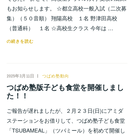
もお知らせします。 ☆都立高校一般入試（二次募
集）（５０音順） 翔陽高校 １名 野津田高校
（普通科） １名 ☆高校生クラス 今年は …
都
の続きを読む
立
二
次
募
2025年3月11日
小
つばめ塾動向
集
宮
つばめ塾版子ども食堂を開催しまし
お
位
た！！
よ
之
び
ご報告が遅れましたが、２月２３日(日)にアミダ
大
学
ステーションをお借りして、つばめ塾子ども食堂
受
「TSUBAMEAL」（ツバミール）を初めて開催し