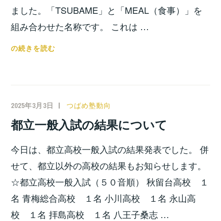
験
ました。「TSUBAME」と「MEAL（食事）」を
の
組み合わせた名称です。 これは …
結
果！！
つ
の続きを読む
ば
め
塾
版
2025年3月3日
小
つばめ塾動向
子
宮
都立一般入試の結果について
ど
位
も
之
今日は、都立高校一般入試の結果発表でした。 併
食
堂
せて、都立以外の高校の結果もお知らせします。
を
☆都立高校一般入試（５０音順） 秋留台高校 １
開
名 青梅総合高校 １名 小川高校 １名 永山高
催
校 １名 拝島高校 １名 八王子桑志 …
し