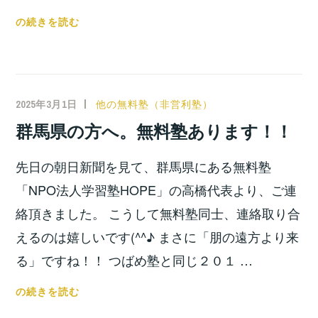
ま
都
の続きを読む
し
立
た！！
一
般
入
2025年3月1日
小
他の無料塾（非営利塾）
試
宮
群馬県の方へ。無料塾あります！！
の
位
結
之
先日の朝日新聞を見て、群馬県にある無料塾
果
に
「NPO法人学習塾HOPE」の高橋代表より、ご連
つ
絡頂きました。 こうして無料塾同士、連絡取り合
い
えるのは嬉しいです(^^♪ まさに「朋の遠方より来
て
る」ですね！！ つばめ塾と同じ２０１ …
群
の続きを読む
馬