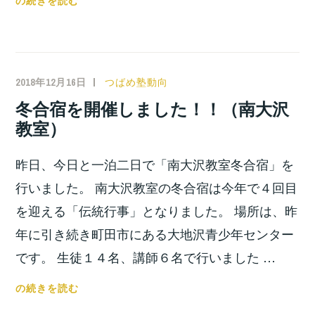
の続きを読む
立
高
入
試
2018年12月16日
小
つばめ塾動向
過
宮
冬合宿を開催しました！！（南大沢
去
位
教室）
問
之
や
昨日、今日と一泊二日で「南大沢教室冬合宿」を
っ
て
行いました。 南大沢教室の冬合宿は今年で４回目
み
を迎える「伝統行事」となりました。 場所は、昨
よ
年に引き続き町田市にある大地沢青少年センター
う」
です。 生徒１４名、講師６名で行いました …
を
開
冬
の続きを読む
催！！
合