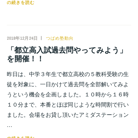
お
の続きを読む
菓
子
作
り
2018年12月24日
小
つばめ塾動向
体
宮
「都立高入試過去問やってみよう」
験
位
を開催！！
を
之
し
昨日は、中学３年生で都立高校の５教科受験の生
て
き
徒を対象に、一日かけて過去問を全部解いてみよ
ま
うという機会を企画しました。１０時から１６時
し
１０分まで、本番とほぼ同じような時間割で行い
た！！
ました。会場をお貸し頂いたアミダステーション
…
「都