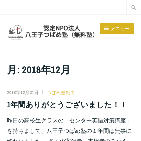
コ
検
ン
索:
テ
メニュー
ン
ツ
へ
ス
月:
2018年12月
キ
ッ
プ
2018年12月31日
小
つばめ塾動向
宮
1年間ありがとうございました！！
位
之
昨日の高校生クラスの「センター英語対策講座」
を持ちまして、八王子つばめ塾の１年間は無事に
終わりました。 多くの寄付者、支援者のみなさ