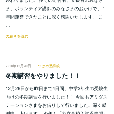
ま、ボランティア講師のみなさまのおかげで、１
年間運営できたことに深く感謝いたします。 こ
…
1
の続きを読む
年
間
あ
り
2018年12月30日
小
つばめ塾動向
が
宮
冬期講習をやりました！！
と
位
う
之
12月26日から昨日まで4日間、中学3年生の受験生
ご
ざ
向けの冬期講習を行いました！！ 今回もアミダス
い
テーションさまをお借りして行いました。深く感
ま
謝申し上げます。 今年も「都立高校入試過去問」