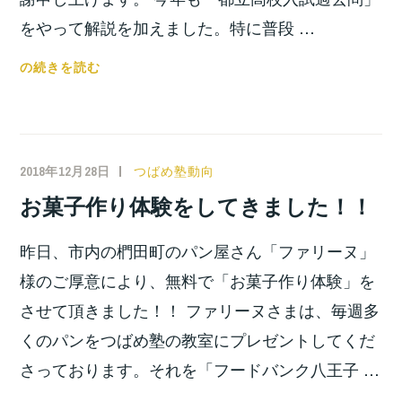
し
をやって解説を加えました。特に普段 …
た！！
冬
の続きを読む
期
講
習
を
2018年12月28日
小
つばめ塾動向
や
宮
お菓子作り体験をしてきました！！
り
位
ま
之
昨日、市内の椚田町のパン屋さん「ファリーヌ」
し
た！！
様のご厚意により、無料で「お菓子作り体験」を
させて頂きました！！ ファリーヌさまは、毎週多
くのパンをつばめ塾の教室にプレゼントしてくだ
さっております。それを「フードバンク八王子 …