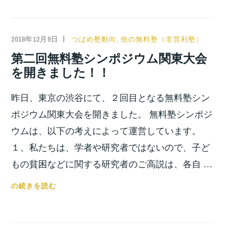
宿
を
開
2018年12月9日
小
つばめ塾動向
,
他の無料塾（非営利塾）
催
宮
第二回無料塾シンポジウム関東大会
し
位
を開きました！！
ま
之
し
昨日、東京の渋谷にて、２回目となる無料塾シン
た！！
（南
ポジウム関東大会を開きました。 無料塾シンポジ
大
ウムは、以下の考えによって運営しています。
沢
１、私たちは、学者や研究者ではないので、子ど
教
もの貧困などに関する研究者のご高説は、各自 …
室）
第
の続きを読む
二
回
無