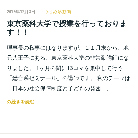
料
2018年12月3日
小
つばめ塾動向
塾
宮
東京薬科大学で授業を行っておりま
シ
位
す！！
ン
之
ポ
理事長の私事にはなりますが、１１月末から、地
ジ
ウ
元八王子にある、東京薬科大学の非常勤講師にな
ム
りました。 1ヶ月の間に13コマを集中して行う
関
「総合系ゼミナール」の講師です。 私のテーマは
東
「日本の社会保障制度と子どもの貧困」。 …
大
会
東
の続きを読む
を
京
開
薬
き
科
ま
大
し