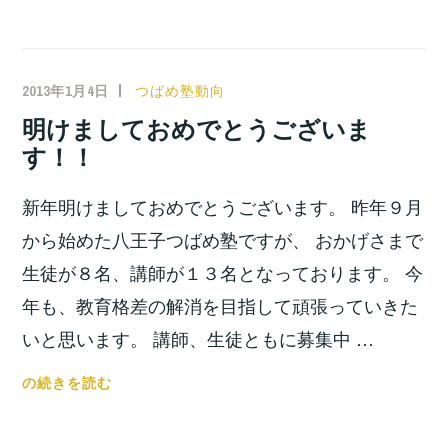
行
け
て
2013年1月4日
小
つばめ塾動向
な
宮
明けましておめでとうございま
い・・・
位
す！！
之
新年明けましておめでとうございます。 昨年９月
から始めた八王子つばめ塾ですが、 おかげさまで
生徒が８名、講師が１３名となっております。 今
年も、教育格差の解消を目指して頑張っていきた
いと思います。 講師、生徒ともに募集中 …
明
の続きを読む
け
ま