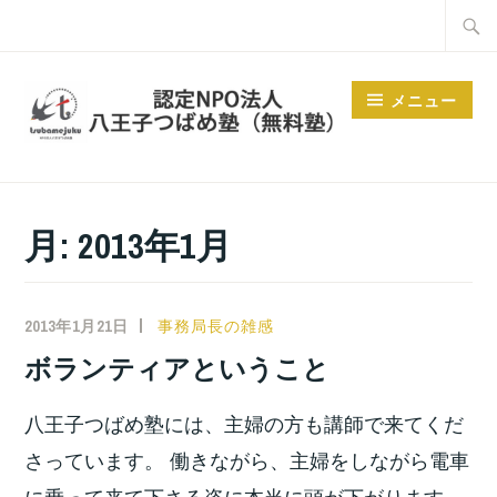
コ
検
ン
索:
テ
メニュー
ン
ツ
へ
ス
月:
2013年1月
キ
ッ
プ
2013年1月21日
小
事務局長の雑感
宮
ボランティアということ
位
之
八王子つばめ塾には、主婦の方も講師で来てくだ
さっています。 働きながら、主婦をしながら電車
に乗って来て下さる姿に本当に頭が下がります。