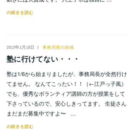
文
の続きを読む
京
区
よ
り
2013年1月18日
小
事務局長の雑感
宮
塾に行けてない・・・
位
之
塾は1/6から始まりましたが、事務局長が全然行け
てません。 なんてこったい！！（←江戸っ子風）
でも、優秀なボランティア講師の方が授業をして
下さっているので、安心しきってます。 生徒さん
まだまだ募集中ですよ〜 …
塾
の続きを読む
に