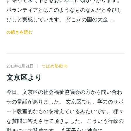
ボランティアとはこのようなものなんだと今ひし
ひしと実感しています。 どこかの国の大金 …
ボ
の続きを読む
ラ
ン
テ
ィ
2013年1月21日
小
つばめ塾動向
ア
宮
文京区より
と
位
い
之
今日、文京区の社会福祉協議会の方から問い合わ
う
こ
せの電話がありました。 文京区でも、学力のサポ
と
ート教室的なものを考えているみたいです。 様々
な質問に答えさせて頂きました。 こういう行政の
動きには大賛成です。 八王子市は独自に …