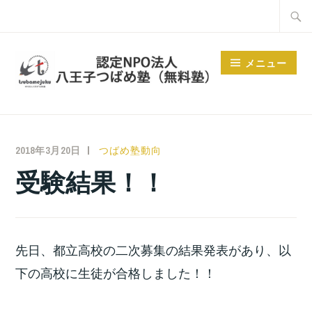
コ
検
ン
索:
テ
メニュー
ン
ツ
へ
ス
2018年3月20日
小
つばめ塾動向
キ
宮
受験結果！！
ッ
位
プ
之
先日、都立高校の二次募集の結果発表があり、以
下の高校に生徒が合格しました！！