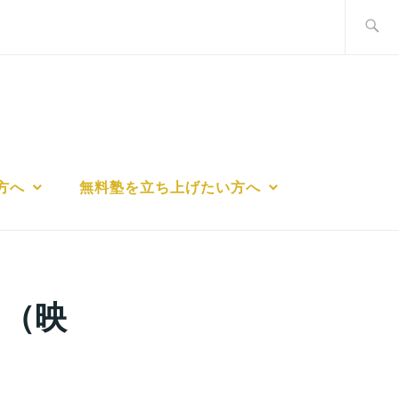
検
索:
方へ
無料塾を立ち上げたい方へ
ト（映