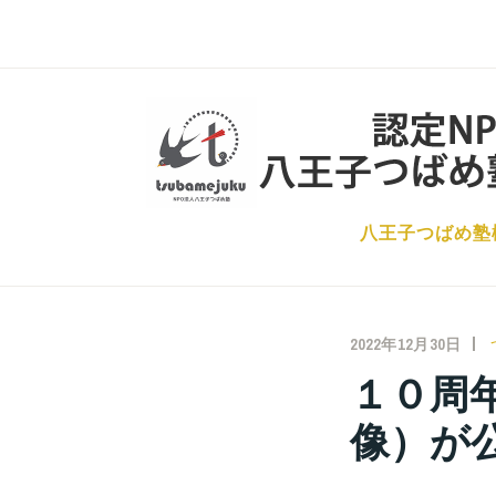
コ
ン
テ
ン
ツ
へ
ス
八王子つばめ塾
キ
ッ
プ
2022年12月30日
１０周
像）が