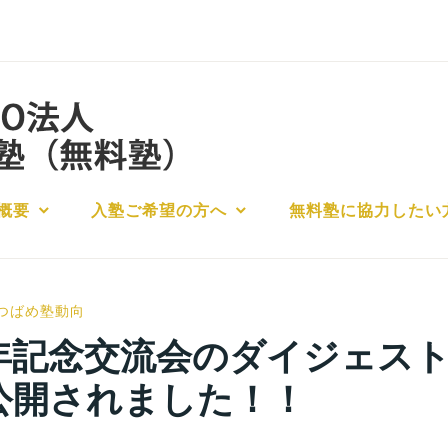
概要
入塾ご希望の方へ
無料塾に協力したい
小
つばめ塾動向
宮
年記念交流会のダイジェス
位
公開されました！！
之