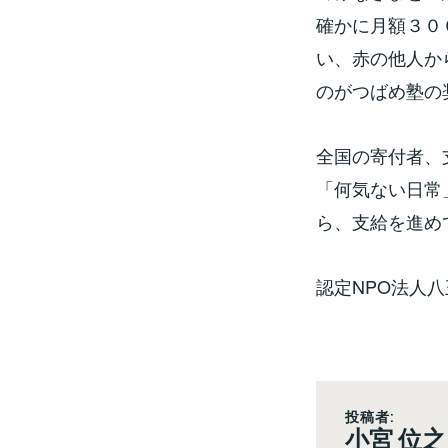
確かに月額３０
い、赤の他人か
のがつばめ塾の
全国の寄付者、
「何気ない日常
ら、支給を進め
認定NPO法人
投稿者:
小宮 位之