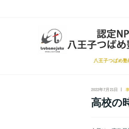
コ
ン
テ
ン
ツ
へ
ス
八王子つばめ塾
キ
ッ
プ
2022年7月21日
高校の