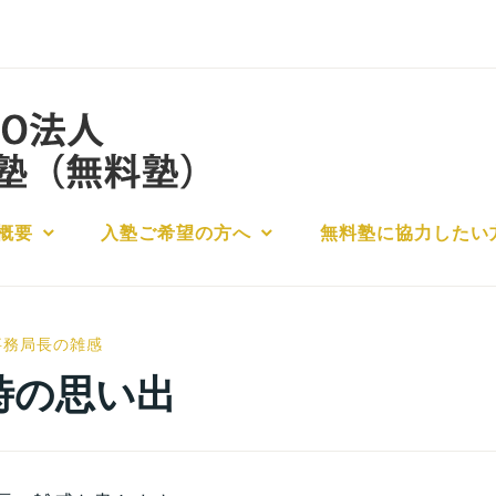
概要
入塾ご希望の方へ
無料塾に協力したい
小
事務局長の雑感
宮
時の思い出
位
之