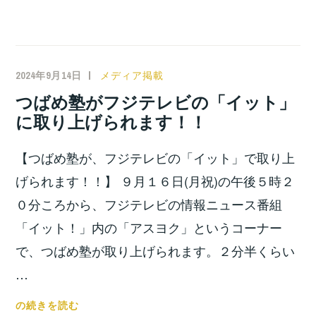
路
た！！
で
講
演
2024年9月14日
小
メディア掲載
し
宮
つばめ塾がフジテレビの「イット」
て
位
に取り上げられます！！
き
之
ま
【つばめ塾が、フジテレビの「イット」で取り上
し
た！！
げられます！！】 ９月１６日(月祝)の午後５時２
０分ころから、フジテレビの情報ニュース番組
「イット！」内の「アスヨク」というコーナー
で、つばめ塾が取り上げられます。２分半くらい
…
つ
の続きを読む