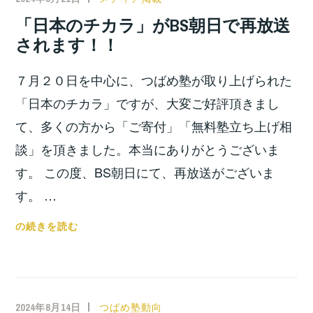
徒
宮
「日本のチカラ」がBS朝日で再放送
募
位
されます！！
集
之
を
７月２０日を中心に、つばめ塾が取り上げられた
終
了
「日本のチカラ」ですが、大変ご好評頂きまし
し
て、多くの方から「ご寄付」「無料塾立ち上げ相
ま
談」を頂きました。本当にありがとうございま
す！！
す。 この度、BS朝日にて、再放送がございま
す。 …
「日
の続きを読む
本
の
チ
カ
2024年8月14日
小
つばめ塾動向