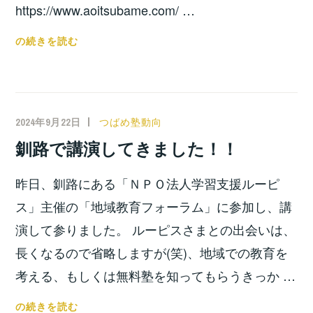
https://www.aoitsubame.com/ …
を
や
埼
の続きを読む
り
玉
ま
県
す！！
川
越
2024年9月22日
小
つばめ塾動向
市
宮
釧路で講演してきました！！
に
位
つ
之
昨日、釧路にある「ＮＰＯ法人学習支援ルーピ
ば
め
ス」主催の「地域教育フォーラム」に参加し、講
塾
演して参りました。 ルーピスさまとの出会いは、
が
長くなるので省略しますが(笑)、地域での教育を
で
考える、もしくは無料塾を知ってもらうきっか …
き
ま
釧
の続きを読む
し