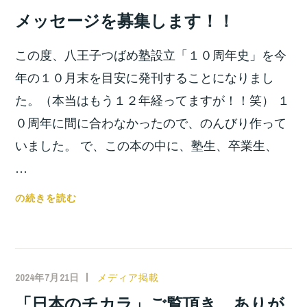
ラ」
宮
メッセージを募集します！！
が
位
BS
之
この度、八王子つばめ塾設立「１０周年史」を今
朝
日
年の１０月末を目安に発刊することになりまし
で
た。（本当はもう１２年経ってますが！！笑） １
再
０周年に間に合わなかったので、のんびり作って
放
いました。 で、この本の中に、塾生、卒業生、
送
さ
…
れ
メ
の続きを読む
ま
ッ
す！！
セ
ー
ジ
2024年7月21日
小
メディア掲載
を
宮
「日本のチカラ」ご覧頂き、ありが
募