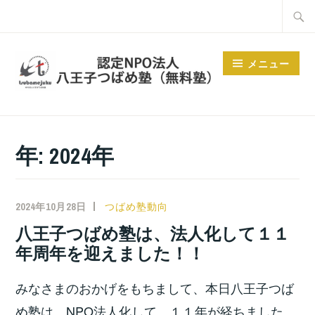
コ
検
ン
索:
テ
メニュー
ン
ツ
へ
ス
年:
2024年
キ
ッ
プ
2024年10月28日
小
つばめ塾動向
宮
八王子つばめ塾は、法人化して１１
位
年周年を迎えました！！
之
みなさまのおかげをもちまして、本日八王子つば
め塾は、NPO法人化して、１１年が経ちました。