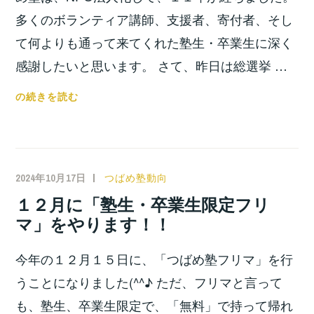
多くのボランティア講師、支援者、寄付者、そし
て何よりも通って来てくれた塾生・卒業生に深く
感謝したいと思います。 さて、昨日は総選挙 …
八
の続きを読む
王
子
つ
ば
2024年10月17日
小
つばめ塾動向
め
宮
１２月に「塾生・卒業生限定フリ
塾
位
マ」をやります！！
は、
之
法
今年の１２月１５日に、「つばめ塾フリマ」を行
人
化
うことになりました(^^♪ ただ、フリマと言って
し
も、塾生、卒業生限定で、「無料」で持って帰れ