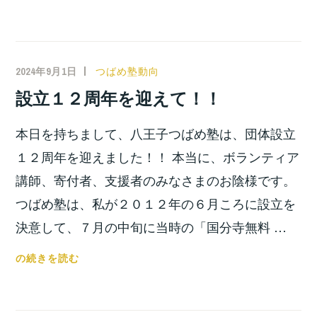
ば
め
塾
が
2024年9月1日
小
つばめ塾動向
フ
宮
設立１２周年を迎えて！！
ジ
位
テ
之
本日を持ちまして、八王子つばめ塾は、団体設立
レ
ビ
１２周年を迎えました！！ 本当に、ボランティア
の
講師、寄付者、支援者のみなさまのお陰様です。
「イ
つばめ塾は、私が２０１２年の６月ころに設立を
ッ
決意して、７月の中旬に当時の「国分寺無料 …
ト」
に
設
の続きを読む
取
立
り
１
上
２