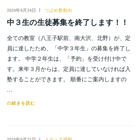
げ
周
ら
2024年8月24日
小
つばめ塾動向
年
れ
宮
中３生の生徒募集を終了します！！
を
ま
位
迎
す！！
之
全ての教室（八王子駅前、南大沢、北野）が、定
え
て！！
員に達したため、「中学３年生」の募集を終了し
ます。 中学２年生は、「予約」を受け付け中で
す。来年３月からは、定員に達していなければ入
塾することができます。 順番にご案内しますの
…
中
の続きを読む
３
生
の
生
2024年8月21日
小
メディア掲載