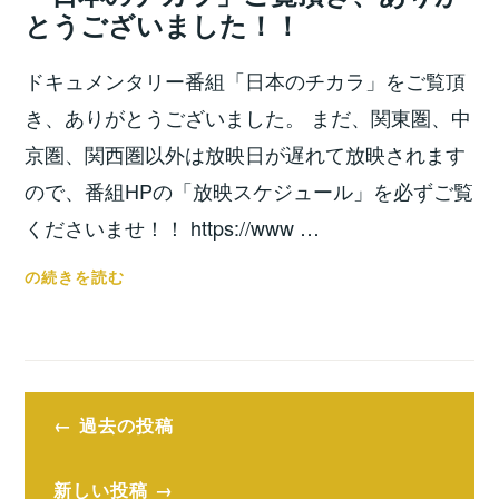
位
とうございました！！
集
之
し
ドキュメンタリー番組「日本のチカラ」をご覧頂
ま
す！！
き、ありがとうございました。 まだ、関東圏、中
京圏、関西圏以外は放映日が遅れて放映されます
ので、番組HPの「放映スケジュール」を必ずご覧
くださいませ！！ https://www …
「日
の続きを読む
本
の
チ
カ
投
ラ」
過去の投稿
稿
ご
覧
ナ
新しい投稿