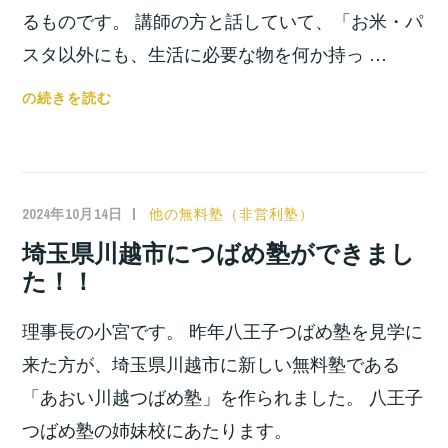
て
るものです。 講師の方と話していて、「お米・パ
１
スタ以外にも、生活に必要な物を何か持っ …
１
年
１
の続きを読む
周
２
年
月
を
に
迎
「塾
え
2024年10月14日
小
他の無料塾（非営利塾）
生・
ま
宮
埼玉県川越市につばめ塾ができまし
卒
し
位
た！！
業
た！！
之
生
理事長の小宮です。 昨年八王子つばめ塾を見学に
限
定
来た方が、埼玉県川越市に新しい無料塾である
フ
「あおい川越つばめ塾」を作られました。 八王子
リ
つばめ塾の姉妹校にあたります。
マ」