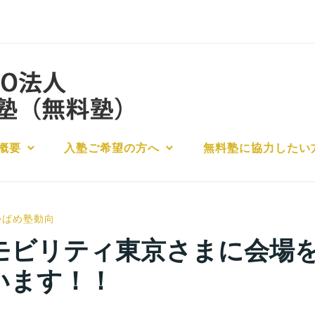
概要
入塾ご希望の方へ
無料塾に協力したい
小
つばめ塾動向
宮
モビリティ東京さまに会場
位
います！！
之