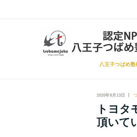
コ
ン
テ
ン
ツ
へ
ス
八王子つばめ塾
キ
ッ
プ
2020年8月13日
トヨタ
頂いて