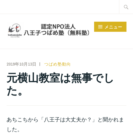
コ
検
ン
索:
テ
メニュー
ン
ツ
へ
ス
2019年10月13日
小
つばめ塾動向
キ
宮
元横山教室は無事でし
ッ
位
プ
た。
之
あちこちから「八王子は大丈夫か？」と聞かれま
した。