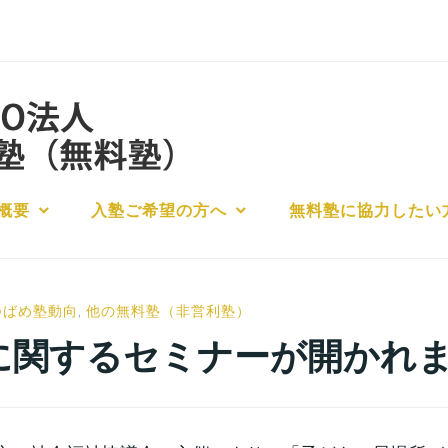
概要
入塾ご希望の方へ
無料塾に協力したい
小
つばめ塾動向
,
他の無料塾（非営利塾）
宮
に関するセミナーが開かれ
位
之