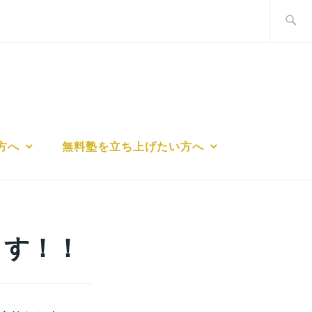
検
索:
方へ
無料塾を立ち上げたい方へ
ます！！