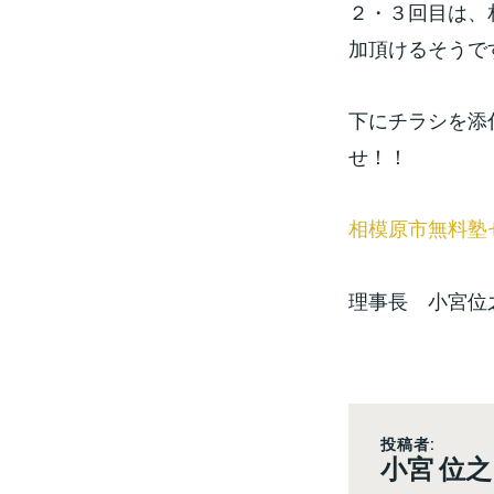
２・３回目は、
加頂けるそうで
下にチラシを添
せ！！
相模原市無料塾
理事長 小宮位
投稿者:
小宮 位之