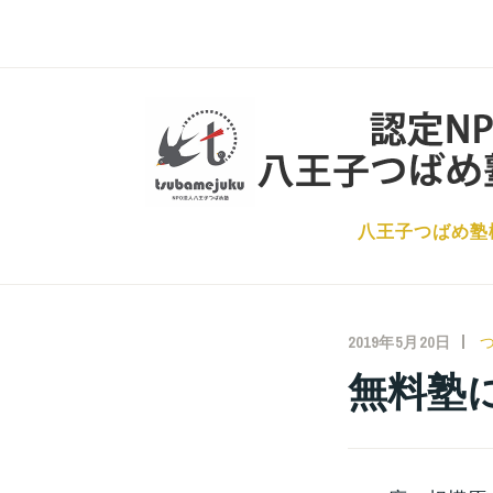
コ
ン
テ
ン
ツ
へ
ス
八王子つばめ塾
キ
ッ
プ
2019年5月20日
無料塾