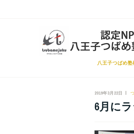
コ
ン
テ
ン
ツ
へ
ス
八王子つばめ塾
キ
ッ
プ
2019年3月22日
6月に