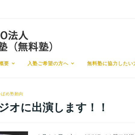
概要
入塾ご希望の方へ
無料塾に協力したい
小
つばめ塾動向
宮
ラジオに出演します！！
位
之