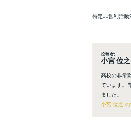
特定非営利活動
投稿者:
小宮 位之
高校の非常
ています。
ました。
小宮 位之 