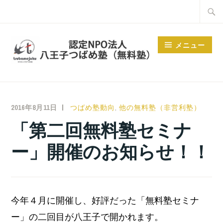
コ
検
ン
索:
テ
メニュー
ン
ツ
へ
ス
2016年8月11日
小
つばめ塾動向
,
他の無料塾（非営利塾）
キ
宮
「第二回無料塾セミナ
ッ
位
プ
ー」開催のお知らせ！！
之
今年４月に開催し、好評だった「無料塾セミナ
ー」の二回目が八王子で開かれます。