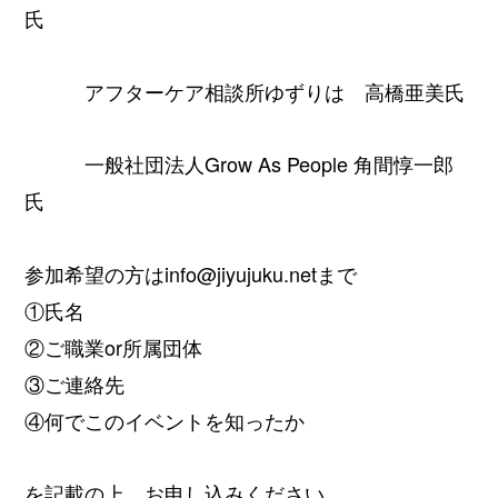
氏
アフターケア相談所ゆずりは 高橋亜美氏
一般社団法人Grow As People 角間惇一郎
氏
参加希望の方はinfo@jiyujuku.netま
で
①氏名
②ご職業or所属団体
③ご連絡先
④何でこのイベントを知ったか
を記載の上、お申し込みください。